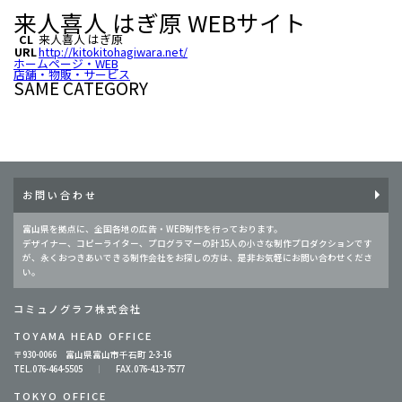
来人喜人 はぎ原 WEBサイト
CL
来人喜人 はぎ原
URL
http://kitokitohagiwara.net/
ホームページ・WEB
店舗・物販・サービス
SAME CATEGORY
お問い合わせ
富山県を拠点に、全国各地の広告・WEB制作を行っております。
デザイナー、コピーライター、プログラマーの計15人の小さな制作プロダクションです
が、永くおつきあいできる制作会社をお探しの方は、是非お気軽にお問い合わせくださ
い。
コミュノグラフ株式会社
TOYAMA HEAD OFFICE
〒930-0066 富山県富山市千石町 2-3-16
TEL.076-464-5505
FAX.076-413-7577
TOKYO OFFICE