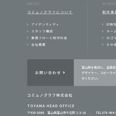
ABOUT
WORK
コミュノグラフについて
制作事
アイデンティティ
印刷
スタッフ構成
ホー
業務フローと制作料金
ロゴ
会社概要
その
富山県を拠点に、全国各
お問い合わせ
デザイナー、コピーライ
せください。
コミュノグラフ株式会社
TOYAMA HEAD OFFICE
〒930-0066 富山県富山市千石町 2-3-16
TEL.076-464-