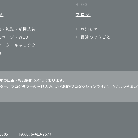
S
BLOG
例
ブログ
物・雑誌・新聞広告
お知らせ
ムページ・WEB
最近のできごと
マーク・キャラクター
他
地の広告・WEB制作を行っております。
ター、プログラマーの計15人の小さな制作プロダクションですが、永くおつきあ
5505
FAX.076-413-7577